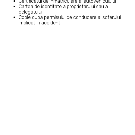
Certificatul de inmatriculare al autovehiculului
Cartea de identitate a proprietarului sau a
delegatului
Copie dupa permisului de conducere al soferului
implicat in accident
Procura notariala, daca vehiculul apartine altei
persoane fizice decat soferul inplicat in accident
Delegatie, daca autovehiculul apartine unei
persoane juridice (firma / societate de leasing)
Dovada eliberata de Politie, doar daca in accident
au fost implicate mai mult de doua autovehicule si
alte bunuri sau daca a fost un accident cu
vatamari corporale
Este posibil ca inspectorul de daune Allianz Tiriac sa
solicite si alte documente, in plus fata de cele
prezentate in lista de mai sus.
© 2019 - 2023 Expert Daune RCA